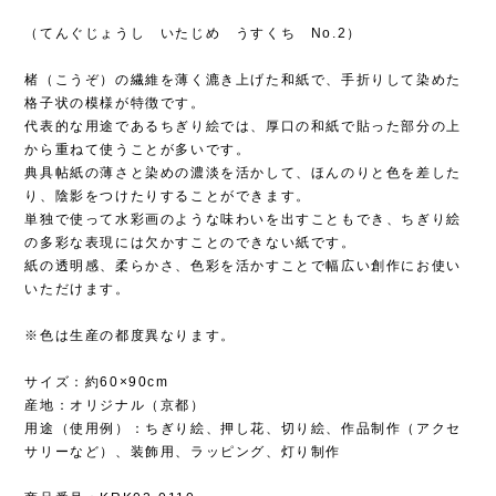
（てんぐじょうし いたじめ うすくち No.2）
楮（こうぞ）の繊維を薄く漉き上げた和紙で、手折りして染めた
格子状の模様が特徴です。
代表的な用途であるちぎり絵では、厚口の和紙で貼った部分の上
から重ねて使うことが多いです。
典具帖紙の薄さと染めの濃淡を活かして、ほんのりと色を差した
り、陰影をつけたりすることができます。
単独で使って水彩画のような味わいを出すこともでき、ちぎり絵
の多彩な表現には欠かすことのできない紙です。
紙の透明感、柔らかさ、色彩を活かすことで幅広い創作にお使い
いただけます。
※色は生産の都度異なります。
サイズ：約60×90cm
産地：オリジナル（京都）
用途（使用例）：ちぎり絵、押し花、切り絵、作品制作（アクセ
サリーなど）、装飾用、ラッピング、灯り制作