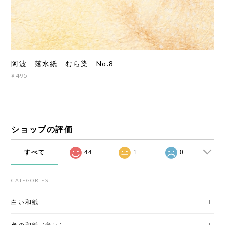
阿波 落水紙 むら染 No.8
¥495
ショップの評価
すべて
44
1
0
CATEGORIES
白い和紙