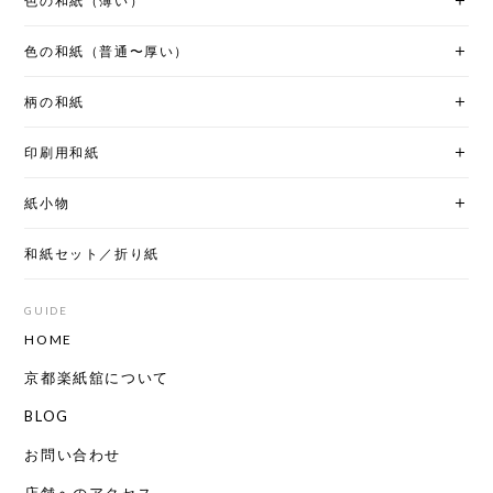
色の和紙（薄い）
色の和紙（普通〜厚い）
柄の和紙
印刷用和紙
紙小物
和紙セット／折り紙
GUIDE
HOME
京都楽紙舘について
BLOG
お問い合わせ