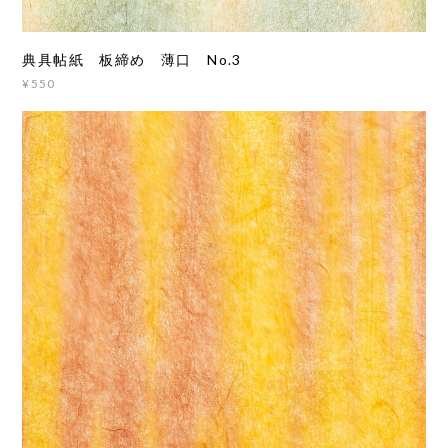
典具帖紙 板締め 薄口 No.3
¥550