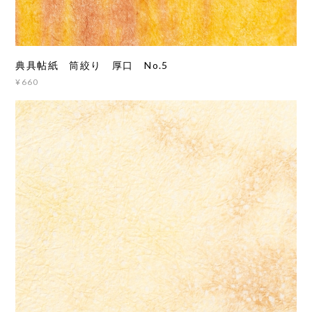
典具帖紙 筒絞り 厚口 No.5
¥660