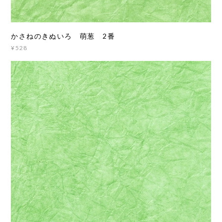
かさねのきぬいろ 萌葱 2番
¥528