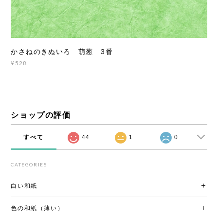
かさねのきぬいろ 萌葱 3番
¥528
ショップの評価
すべて
44
1
0
CATEGORIES
白い和紙
色の和紙（薄い）