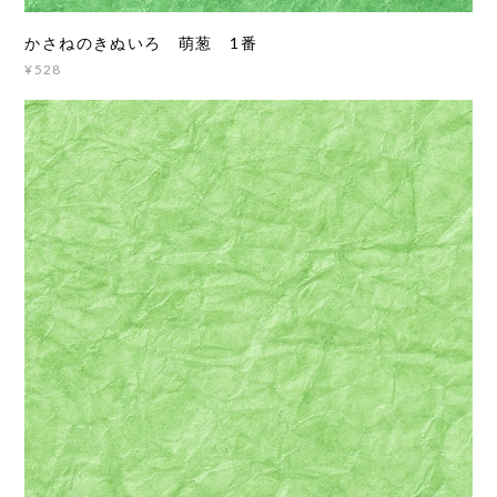
かさねのきぬいろ 萌葱 1番
¥528