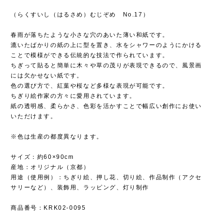
（らくすいし（はるさめ）むじぞめ No.17）
春雨が落ちたような小さな穴のあいた薄い和紙です。
漉いたばかりの紙の上に型を置き、水をシャワーのようにかける
ことで模様ができる伝統的な技法で作られています。
ちぎって貼ると簡単に木々や草の茂りが表現できるので、風景画
には欠かせない紙です。
色の選び方で、紅葉や桜など多様な表現が可能です。
ちぎり絵作家の方々に愛用されています。
紙の透明感、柔らかさ、色彩を活かすことで幅広い創作にお使い
いただけます。
※色は生産の都度異なります。
サイズ：約60×90cm
産地：オリジナル（京都）
用途（使用例）：ちぎり絵、押し花、切り絵、作品制作（アクセ
サリーなど）、装飾用、ラッピング、灯り制作
商品番号：KRK02-0095