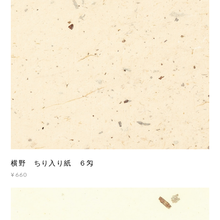
横野 ちり入り紙 ６匁
¥660