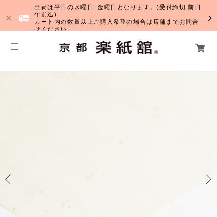
出荷は平日の水曜日･金曜日となります。(受付締切:前日
午前迄)
カート内の数量以上ご購入希望の場合は店舗までお問合
せください。