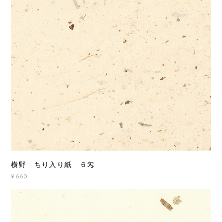
横野 ちり入り紙 ６匁
¥660