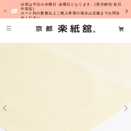
出荷は平日の水曜日･金曜日となります。(受付締切:前日
午前迄)
カート内の数量以上ご購入希望の場合は店舗までお問合
せください。