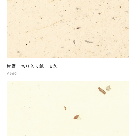
横野 ちり入り紙 ６匁
¥660