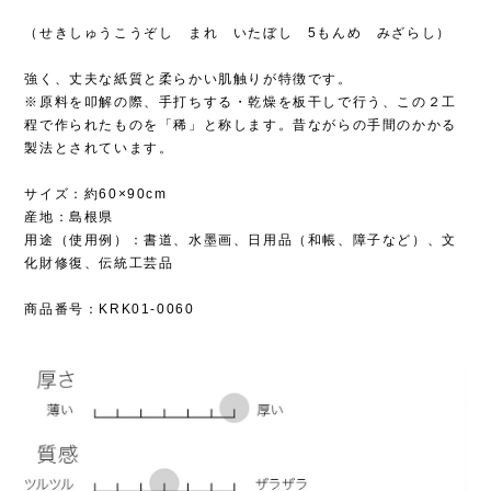
（せきしゅうこうぞし まれ いたぼし 5もんめ みざらし）
強く、丈夫な紙質と柔らかい肌触りが特徴です。
※原料を叩解の際、手打ちする・乾燥を板干しで行う、この２工
程で作られたものを「稀」と称します。昔ながらの手間のかかる
製法とされています。
サイズ：約60×90cm
産地：島根県
用途（使用例）：書道、水墨画、日用品（和帳、障子など）、文
化財修復、伝統工芸品
商品番号：KRK01-0060