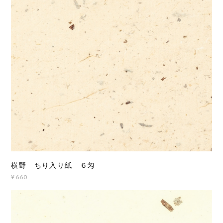
横野 ちり入り紙 ６匁
¥660