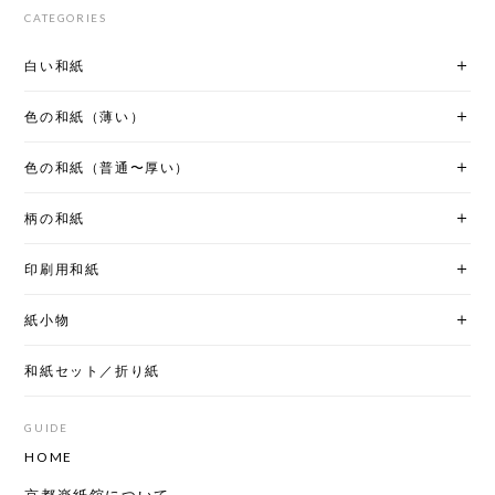
CATEGORIES
白い和紙
色の和紙（薄い）
色の和紙（普通〜厚い）
柄の和紙
印刷用和紙
紙小物
和紙セット／折り紙
GUIDE
HOME
京都楽紙舘について