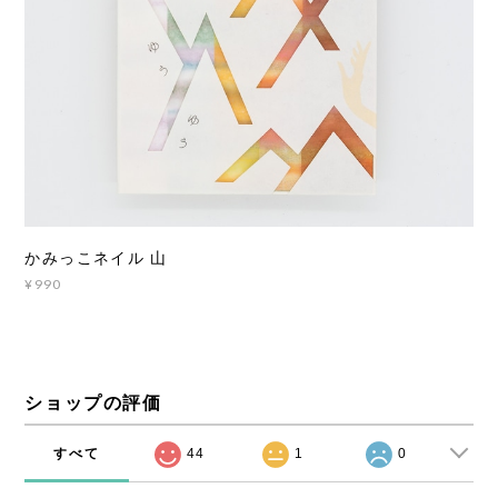
かみっこネイル 山
¥990
ショップの評価
すべて
44
1
0