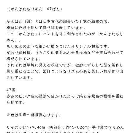
（かんはたちりめん 47ばん）
かんはた（綺）とは日本古代の細長いひも状の織物の名。
横糸に色糸を用いて織り縞を表しています。
この「かんはた」にヒントを得て創作されたのが「かんはたちり
めん」。
ちりめんのような細かい皺をつけたオリジナル和紙です。
変わり縞模様、うろこや山並を思わせる模様などを重ね合わせて
構成されています。
それぞれは単純に見える模様ですが、微妙にずらした型を製作し
刷り重ねることで、波打つようなリズムのある美しい柄が作り出
されています。
47番
赤みのピンク色の濃淡で描かれたよろけ縞と赤紫色の模様を重ね
た柄です。
※色は生産の都度異なります。
サイズ：約47×64cm（柄部分：約45×62cm）手作業でちりめん