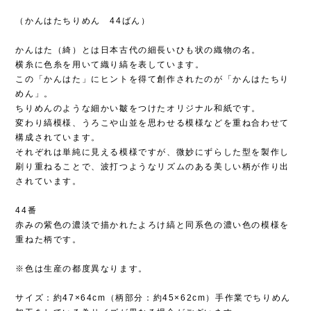
（かんはたちりめん 44ばん）
かんはた（綺）とは日本古代の細長いひも状の織物の名。
横糸に色糸を用いて織り縞を表しています。
この「かんはた」にヒントを得て創作されたのが「かんはたちり
めん」。
ちりめんのような細かい皺をつけたオリジナル和紙です。
変わり縞模様、うろこや山並を思わせる模様などを重ね合わせて
構成されています。
それぞれは単純に見える模様ですが、微妙にずらした型を製作し
刷り重ねることで、波打つようなリズムのある美しい柄が作り出
されています。
44番
赤みの紫色の濃淡で描かれたよろけ縞と同系色の濃い色の模様を
重ねた柄です。
※色は生産の都度異なります。
サイズ：約47×64cm（柄部分：約45×62cm）手作業でちりめん