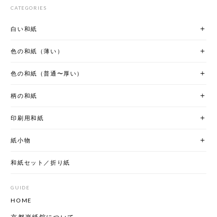
CATEGORIES
白い和紙
色の和紙（薄い）
色の和紙（普通〜厚い）
柄の和紙
印刷用和紙
紙小物
和紙セット／折り紙
GUIDE
HOME
京都楽紙舘について