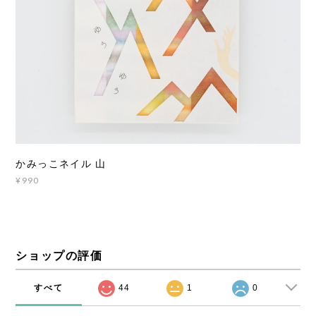
かみっこネイル 山
¥990
ショップの評価
すべて
44
1
0