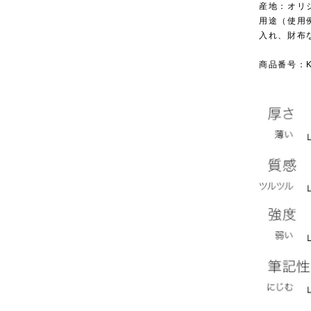
産地：オリ
用途（使用
入れ、財布
商品番号：KR