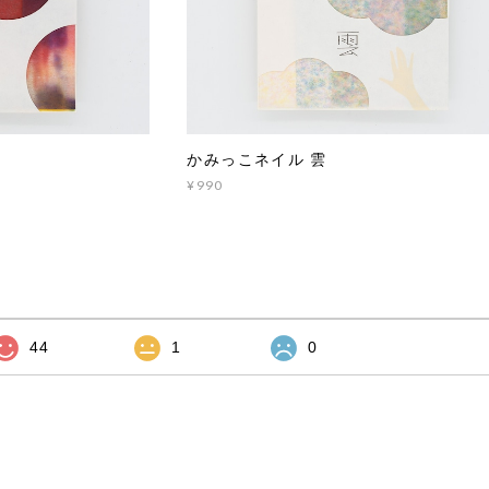
かみっこネイル 雲
¥990
44
1
0