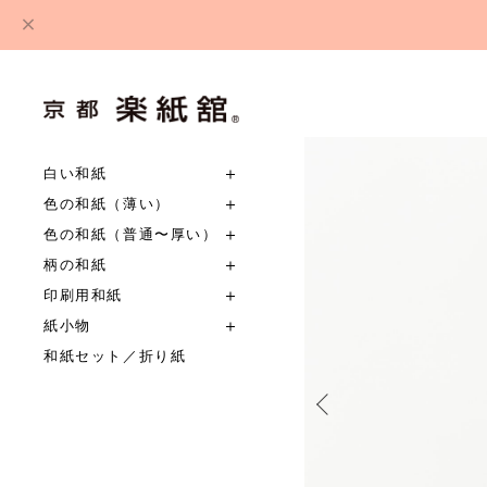
白い和紙
色の和紙（薄い）
色の和紙（普通〜厚い）
柄の和紙
印刷用和紙
紙小物
和紙セット／折り紙