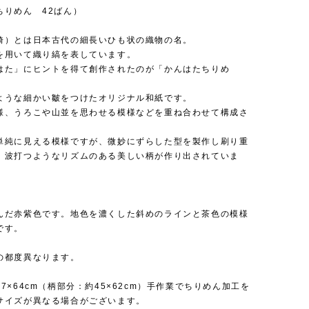
ちりめん 42ばん）
綺）とは日本古代の細長いひも状の織物の名。
を用いて織り縞を表しています。
はた」にヒントを得て創作されたのが「かんはたちりめ
ような細かい皺をつけたオリジナル和紙です。
様、うろこや山並を思わせる模様などを重ね合わせて構成さ
。
単純に見える模様ですが、微妙にずらした型を製作し刷り重
、波打つようなリズムのある美しい柄が作り出されていま
んだ赤紫色です。地色を濃くした斜めのラインと茶色の模様
です。
の都度異なります。
7×64cm（柄部分：約45×62cm）手作業でちりめん加工を
サイズが異なる場合がございます。