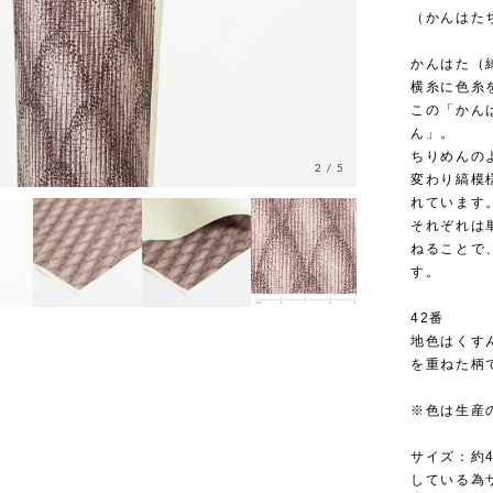
（かんはた
かんはた（
横糸に色糸
この「かん
ん」。
ちりめんの
2
/
5
変わり縞模
れています
それぞれは
ねることで
す。
42番
地色はくす
を重ねた柄
※色は生産
サイズ：約4
している為