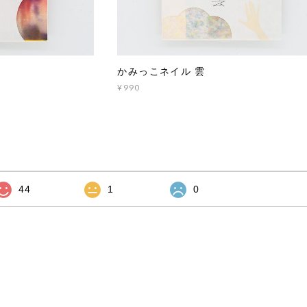
かみっこネイル 雲
¥990
44
1
0