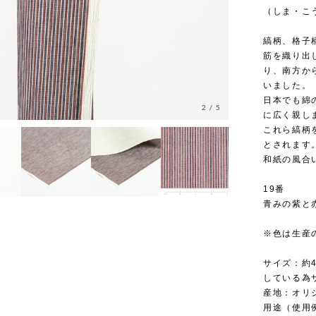
（しま・こ
縞柄、格子
筋を織り出
り、南方か
いました。
日本でも綿
3
/
5
に広く親し
これら縞柄
とされます
和紙の風合
19番
青みの紫と
※色は生産
サイズ：約4
している為
産地：オリ
用途（使用