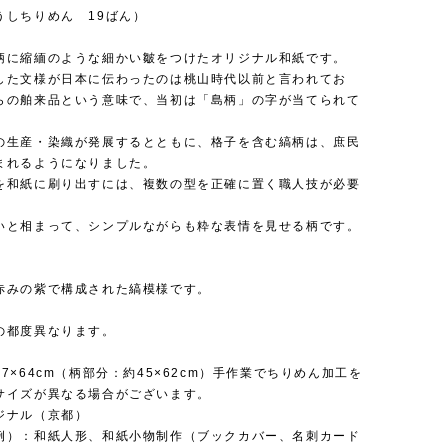
うしちりめん 19ばん）
柄に縮緬のような細かい皺をつけたオリジナル和紙です。
した文様が日本に伝わったのは桃山時代以前と言われてお
らの舶来品という意味で、当初は「島柄」の字が当てられて
の生産・染織が発展するとともに、格子を含む縞柄は、庶民
まれるようになりました。
を和紙に刷り出すには、複数の型を正確に置く職人技が必要
。
いと相まって、シンプルながらも粋な表情を見せる柄です。
赤みの紫で構成された縞模様です。
の都度異なります。
7×64cm（柄部分：約45×62cm）手作業でちりめん加工を
サイズが異なる場合がございます。
ジナル（京都）
例）：和紙人形、和紙小物制作（ブックカバー、名刺カード