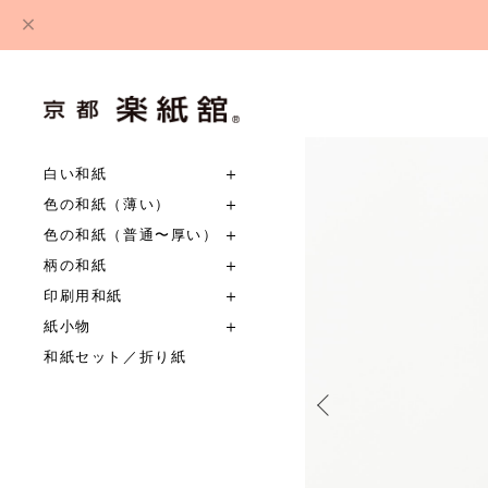
白い和紙
色の和紙（薄い）
色の和紙（普通〜厚い）
柄の和紙
印刷用和紙
紙小物
和紙セット／折り紙