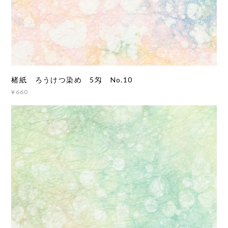
楮紙 ろうけつ染め 5匁 No.10
¥660