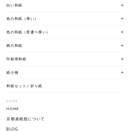
白い和紙
色の和紙（薄い）
色の和紙（普通〜厚い）
柄の和紙
印刷用和紙
紙小物
和紙セット／折り紙
GUIDE
HOME
京都楽紙舘について
BLOG