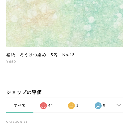
楮紙 ろうけつ染め 5匁 No.18
¥660
ショップの評価
すべて
44
1
0
CATEGORIES