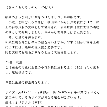
（きんこもんちりめん 75ばん）
縮緬のような細かい皺をつけたオリジナル和紙です。
「小紋」と呼ばれる文様は、桃山時代から江戸時代にかけて、武
士の裃や胴服の文様として愛用され、明治以降は主に女性の着物
の柄として発展しました。華やかな友禅柄とはまた異なる、
「粋」な魅力を持ちます。
和紙に刷る為には専用の型を用いますが、非常に細かい柄を正確
に出すには、熟練の職人技が必要です。
同じ文様でも地色が異なると違う表情を見せます。
75番 花畑
こげ茶色の地色に金色の小花が横に流れるように配された可愛ら
しい連続模様です。
※色は生産の都度異なります。
サイズ：約47×64cm（柄部分：約45×62cm）手作業でちりめん
加工をしている為サイズが異なる場合がございます。
産地：オリジナル（京都）