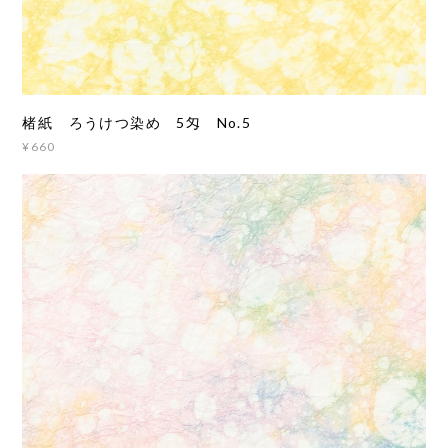
楮紙 ろうけつ染め 5匁 No.5
¥660