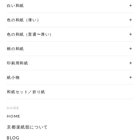
白い和紙
色の和紙（薄い）
色の和紙（普通〜厚い）
柄の和紙
印刷用和紙
紙小物
和紙セット／折り紙
GUIDE
HOME
京都楽紙舘について
BLOG