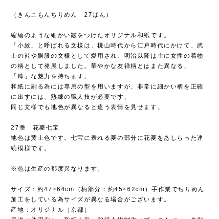
（きんこもんちりめん 27ばん）
縮緬のような細かい皺をつけたオリジナル和紙です。
「小紋」と呼ばれる文様は、桃山時代から江戸時代にかけて、武
士の裃や胴服の文様として愛用され、明治以降は主に女性の着物
の柄として発展しました。華やかな友禅柄とはまた異なる、
「粋」な魅力を持ちます。
和紙に刷る為には専用の型を用いますが、非常に細かい柄を正確
に出すには、熟練の職人技が必要です。
同じ文様でも地色が異なると違う表情を見せます。
27番 花菱七宝
地色は黄土色です。七宝に表れる菱の部分に花菱をあしらった連
続模様です。
※色は生産の都度異なります。
サイズ：約47×64cm（柄部分：約45×62cm）手作業でちりめん
加工をしている為サイズが異なる場合がございます。
産地：オリジナル（京都）