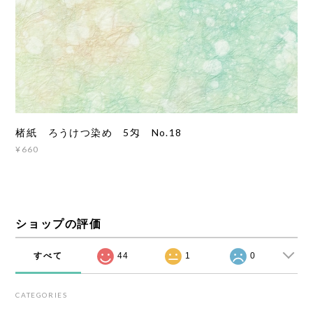
楮紙 ろうけつ染め 5匁 No.18
¥660
ショップの評価
すべて
44
1
0
CATEGORIES