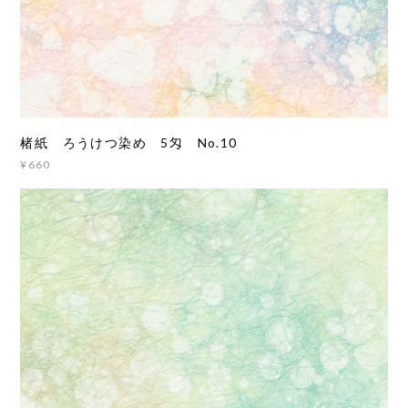
楮紙 ろうけつ染め 5匁 No.10
¥660