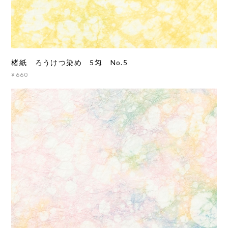
楮紙 ろうけつ染め 5匁 No.5
¥660