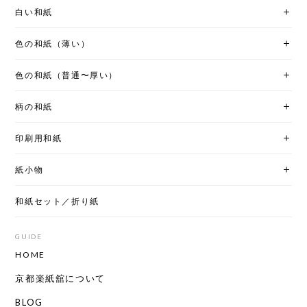
白い和紙
色の和紙（薄い）
色の和紙（普通〜厚い）
柄の和紙
印刷用和紙
紙小物
和紙セット／折り紙
GUIDE
HOME
京都楽紙舘について
BLOG