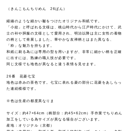
（きんこもんちりめん 26ばん）
縮緬のような細かい皺をつけたオリジナル和紙です。
「小紋」と呼ばれる文様は、桃山時代から江戸時代にかけて、武
士の裃や胴服の文様として愛用され、明治以降は主に女性の着物
の柄として発展しました。華やかな友禅柄とはまた異なる、
「粋」な魅力を持ちます。
和紙に刷る為には専用の型を用いますが、非常に細かい柄を正確
に出すには、熟練の職人技が必要です。
同じ文様でも地色が異なると違う表情を見せます。
26番 花菱七宝
地色は赤みの茶色です。七宝に表れる菱の部分に花菱をあしらっ
た連続模様です。
※色は生産の都度異なりま
サイズ：約47×64cm（柄部分：約45×62cm）手作業でちりめん
加工をしている為サイズが異なる場合がございます。
産地：オリジナル（京都）