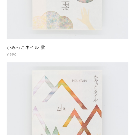
かみっこネイル 雲
¥990