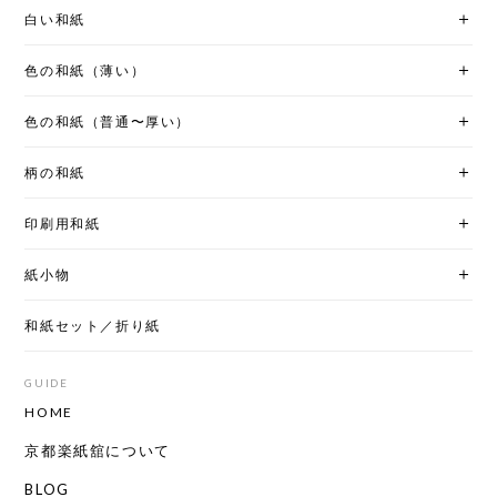
白い和紙
色の和紙（薄い）
色の和紙（普通〜厚い）
柄の和紙
印刷用和紙
紙小物
和紙セット／折り紙
GUIDE
HOME
京都楽紙舘について
BLOG