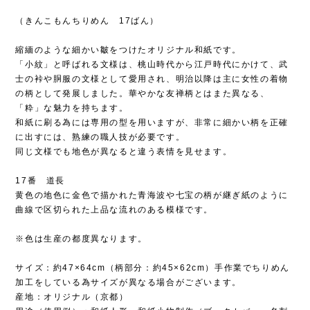
（きんこもんちりめん 17ばん）
縮緬のような細かい皺をつけたオリジナル和紙です。
「小紋」と呼ばれる文様は、桃山時代から江戸時代にかけて、武
士の裃や胴服の文様として愛用され、明治以降は主に女性の着物
の柄として発展しました。華やかな友禅柄とはまた異なる、
「粋」な魅力を持ちます。
和紙に刷る為には専用の型を用いますが、非常に細かい柄を正確
に出すには、熟練の職人技が必要です。
同じ文様でも地色が異なると違う表情を見せます。
17番 道長
黄色の地色に金色で描かれた青海波や七宝の柄が継ぎ紙のように
曲線で区切られた上品な流れのある模様です。
※色は生産の都度異なります。
サイズ：約47×64cm（柄部分：約45×62cm）手作業でちりめん
加工をしている為サイズが異なる場合がございます。
産地：オリジナル（京都）