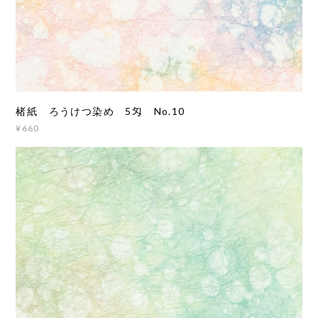
楮紙 ろうけつ染め 5匁 No.10
¥660