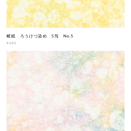
楮紙 ろうけつ染め 5匁 No.5
¥660