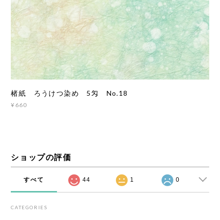
楮紙 ろうけつ染め 5匁 No.18
¥660
ショップの評価
すべて
44
1
0
CATEGORIES