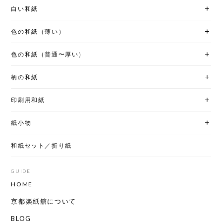
白い和紙
色の和紙（薄い）
色の和紙（普通〜厚い）
柄の和紙
印刷用和紙
紙小物
和紙セット／折り紙
GUIDE
HOME
京都楽紙舘について
BLOG