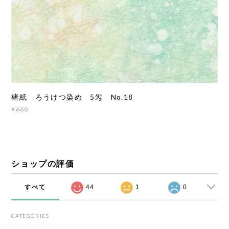
楮紙 ろうけつ染め 5匁 No.18
¥660
ショップの評価
すべて
44
1
0
CATEGORIES