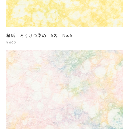
楮紙 ろうけつ染め 5匁 No.5
¥660