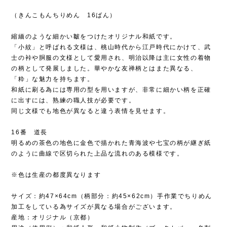
（きんこもんちりめん 16ばん）
縮緬のような細かい皺をつけたオリジナル和紙です。
「小紋」と呼ばれる文様は、桃山時代から江戸時代にかけて、武
士の裃や胴服の文様として愛用され、明治以降は主に女性の着物
の柄として発展しました。華やかな友禅柄とはまた異なる、
「粋」な魅力を持ちます。
和紙に刷る為には専用の型を用いますが、非常に細かい柄を正確
に出すには、熟練の職人技が必要です。
同じ文様でも地色が異なると違う表情を見せます。
16番 道長
明るめの茶色の地色に金色で描かれた青海波や七宝の柄が継ぎ紙
のように曲線で区切られた上品な流れのある模様です。
※色は生産の都度異なります
サイズ：約47×64cm（柄部分：約45×62cm）手作業でちりめん
加工をしている為サイズが異なる場合がございます。
産地：オリジナル（京都）