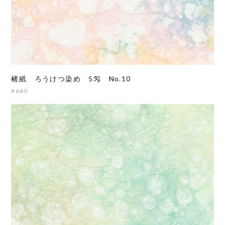
楮紙 ろうけつ染め 5匁 No.10
¥660