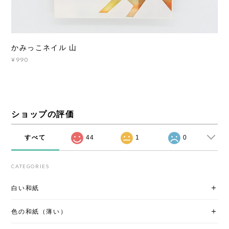
かみっこネイル 山
¥990
ショップの評価
すべて
44
1
0
CATEGORIES
白い和紙
色の和紙（薄い）