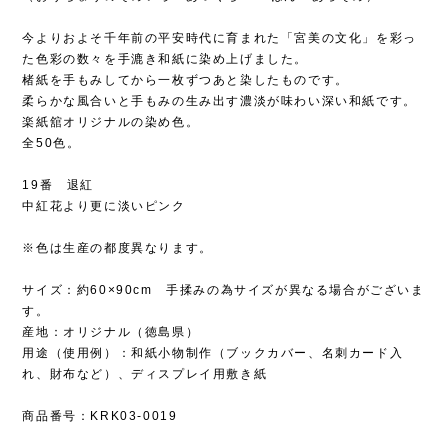
今よりおよそ千年前の平安時代に育まれた「宮美の文化」を彩っ
た色彩の数々を手漉き和紙に染め上げました。
楮紙を手もみしてから一枚ずつあと染したものです。
柔らかな風合いと手もみの生み出す濃淡が味わい深い和紙です。
楽紙舘オリジナルの染め色。
全50色。
19番 退紅
中紅花より更に淡いピンク
※色は生産の都度異なります。
サイズ：約60×90cm 手揉みの為サイズが異なる場合がございま
す。
産地：オリジナル（徳島県）
用途（使用例）：和紙小物制作（ブックカバー、名刺カード入
れ、財布など）、ディスプレイ用敷き紙
商品番号：KRK03-0019