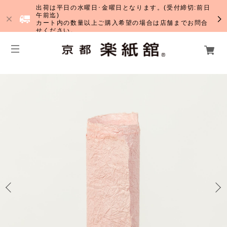
出荷は平日の水曜日･金曜日となります。(受付締切:前日
午前迄)
カート内の数量以上ご購入希望の場合は店舗までお問合
せください。