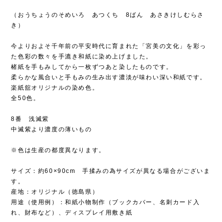
（おうちょうのそめいろ あつくち 8ばん あさきけしむらさ
き）
今よりおよそ千年前の平安時代に育まれた「宮美の文化」を彩っ
た色彩の数々を手漉き和紙に染め上げました。
楮紙を手もみしてから一枚ずつあと染したものです。
柔らかな風合いと手もみの生み出す濃淡が味わい深い和紙です。
楽紙舘オリジナルの染め色。
全50色。
8番 浅滅紫
中滅紫より濃度の薄いもの
※色は生産の都度異なります。
サイズ：約60×90cm 手揉みの為サイズが異なる場合がございま
す。
産地：オリジナル（徳島県）
用途（使用例）：和紙小物制作（ブックカバー、名刺カード入
れ、財布など）、ディスプレイ用敷き紙