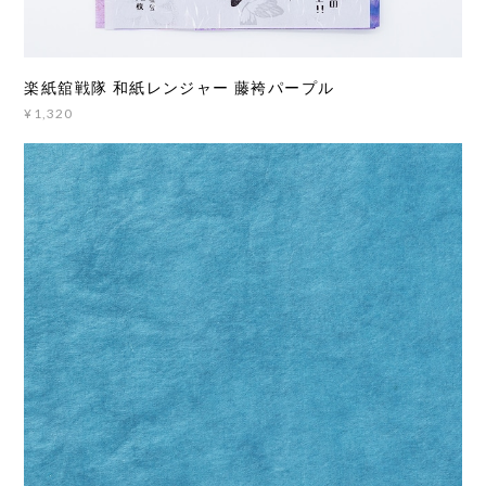
楽紙舘戦隊 和紙レンジャー 藤袴パープル
¥1,320