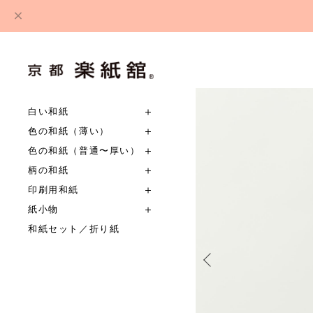
白い和紙
色の和紙（薄い）
色の和紙（普通〜厚い）
柄の和紙
印刷用和紙
紙小物
和紙セット／折り紙