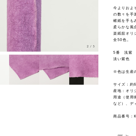
今よりおよ
の数々を手
楮紙を手も
柔らかな風
楽紙舘オリ
全50色。
3
/
5
5番 浅紫
淡い紫色
※色は生産
サイズ：約
産地：オリ
用途（使用
など）、デ
商品番号：KR