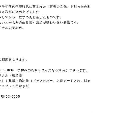
そ千年前の平安時代に育まれた「宮美の文化」を彩った色彩
漉き和紙に染め上げました。
みしてから一枚ずつあと染したものです。
合いと手もみの生み出す濃淡が味わい深い和紙です。
ジナルの染め色。
の都度異なります。
60×90cm 手揉みの為サイズが異なる場合がございます。
ジナル（徳島県）
例）：和紙小物制作（ブックカバー、名刺カード入れ、財布
ィスプレイ用敷き紙
K03-0005