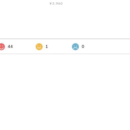
¥3,960
44
1
0