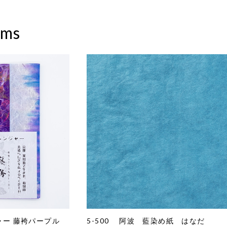
ems
ャー 藤袴パープル
5-500 阿波 藍染め紙 はなだ