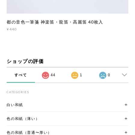
都の音色一筆箋 神楽笛・龍笛・高麗笛 40枚入
¥440
ショップの評価
すべて
44
1
0
CATEGORIES
白い和紙
色の和紙（薄い）
色の和紙（普通〜厚い）