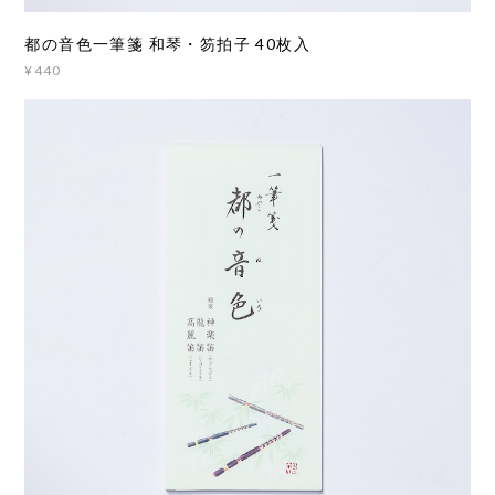
都の音色一筆箋 和琴・笏拍子 40枚入
¥440