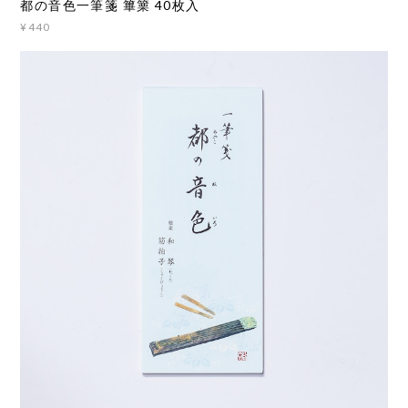
都の音色一筆箋 篳篥 40枚入
¥440