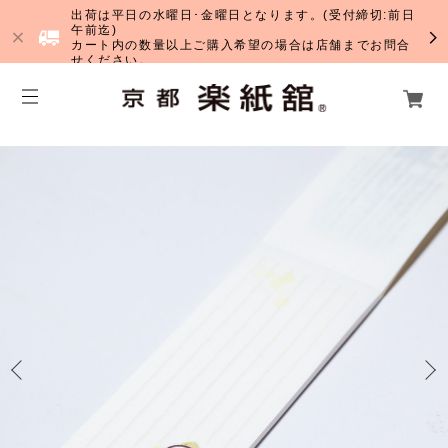
出荷は平日の水曜日･金曜日となります。(受付締切:前日
午前迄)
カート内の数量以上ご購入希望の場合は店舗までお問合
せください。