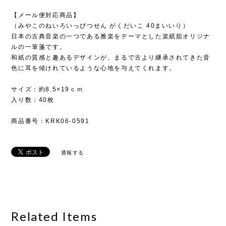
【メール便対応商品】
（みやこのねいろいっぴつせん がくだいこ 40まいいり）
日本の古典音楽の一つである雅楽をテーマとした楽紙舘オリジナ
ルの一筆箋です。
和紙の質感と趣あるデザインが、まるで古より継承されてきた音
色に耳を傾けれているような心地を与えてくれます。
サイズ：約8.5×19ｃｍ
入り数：40枚
商品番号：KRK06-0591
通報する
Related Items